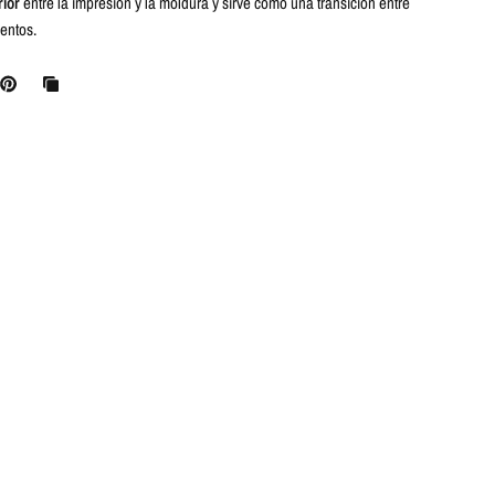
rior
entre la impresión y la moldura y sirve como una transición entre
entos.