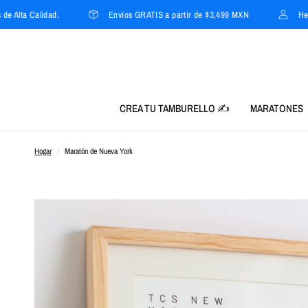
Calidad.
Envíos GRATIS a partir de $3,499 MXN
Hechos 100
CREA TU TAMBURELLO ✍️
MARATONES
Hogar
/
Maratón de Nueva York