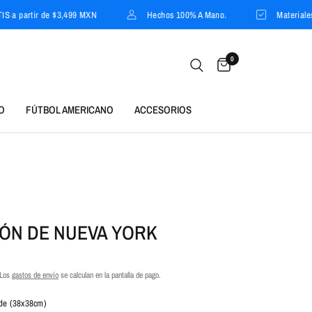
tir de $3,499 MXN
Hechos 100% A Mano.
Materiales de Alta 
0
O
FÚTBOL AMERICANO
ACCESORIOS
ÓN DE NUEVA YORK
 Los
gastos de envío
se calculan en la pantalla de pago.
de (38x38cm)