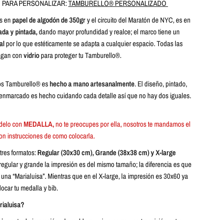
 PARA PERSONALIZAR:
TAMBURELLO® PERSONALIZADO
es en
papel de
algodón de 350gr
y el circuito del Maratón de NYC, es en
ada y pintada,
dando mayor profundidad y realce; el marco tiene un
al
por lo que estéticamente se adapta a cualquier espacio. Todas las
regan con
vidrio
para proteger tu Tamburello®.
os Tamburello® es
hecho a mano artesanalmente
. El diseño, pintado,
nmarcado es hecho cuidando cada detalle así que no hay dos iguales.
odelo con
MEDALLA,
no te preocupes por ella, nosotros te mandamos el
n instrucciones de como colocarla.
res formatos:
Regular (30x30 cm), Grande (38x38 cm) y X-large
 regular y grande la impresión es del mismo tamaño; la diferencia es que
 una “Marialuisa”. Mientras que en el X-large, la impresión es 30x60 ya
locar tu medalla y bib.
rialuisa?