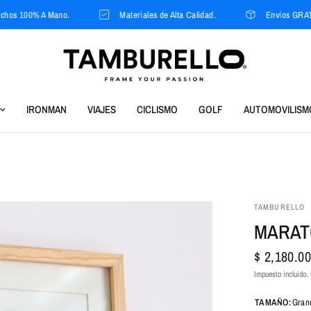
% A Mano.
Materiales de Alta Calidad.
Envíos GRATIS a par
IRONMAN
VIAJES
CICLISMO
GOLF
AUTOMOVILISM
TAMBURELLO
MARAT
$ 2,180.00
Impuesto incluido.
TAMAÑO:
Gran