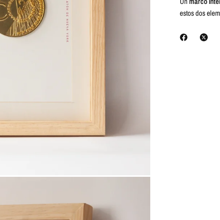
Un
marco inte
estos dos elem