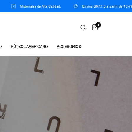
Materiales de Alta Calidad.
Envíos GRATIS a partir de $3,499 MXN
0
O
FÚTBOL AMERICANO
ACCESORIOS