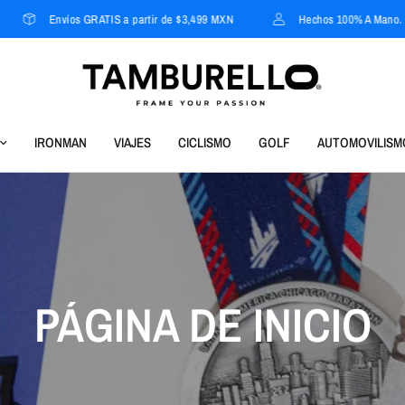
nvíos GRATIS a partir de $3,499 MXN
Hechos 100% A Mano.
IRONMAN
VIAJES
CICLISMO
GOLF
AUTOMOVILISM
PÁGINA DE INICIO