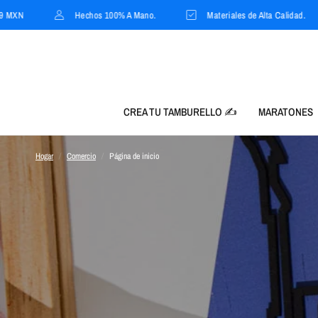
Hechos 100% A Mano.
Materiales de Alta Calidad.
E
CREA TU TAMBURELLO ✍️
MARATONES
Hogar
/
Comercio
/
Página de inicio